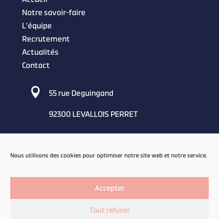
Notre savoir-faire
L’équipe
Recrutement
Actualités
Contact

55 rue Deguingand
92300 LEVALLOIS PERRET

01 53 45 92 60
Nous utilisons des cookies pour optimiser notre site web et notre service.

contact@concept-restauration.com
Accepter
Tout refuser